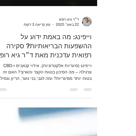
ד״ר גיא רופא
22 באוג׳ 2025
זמן קריאה 3 דקות
וייפינג: מה באמת ידוע על
ההשפעות הבריאותיות? סקירה
רפואית עדכנית מאת ד״ר גיא רופ
וייפינג (סיגריות אלקטרוניות), אידוי קנאביס ו-CBD
ונרגילה – מה הסיכון בטווח הקצר והארוך? האם זה
בטוח יותר מסיגריות? ומה לגבי בני נוער, הריון וגמיל
מעישון? ד״ר גיא רופא מסכם את הידע המדעי בעשו
האחרון ומציג מה מוכח, מה עדיין השערה, ואיפה יש
פוטנציאל להפחתת נזק.