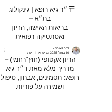
ד״ר גיא רופא | גינקולוג
בת״א –
בריאות האישה, הריון
ואסתטיקה רפואית
ד״ר גיא רופא
10 באוג׳ 2025
זמן קריאה 1 דקות
הריון אקטופי (חוץ־רחמי) –
מדריך מלא מאת ד״ר גיא
רופא: תסמינים, אבחון, טיפול
ושמירה על פוריות