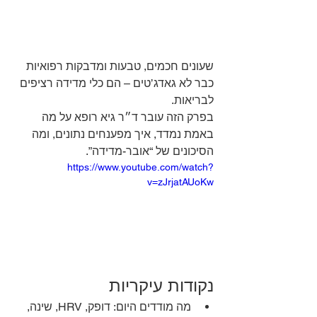
שעונים חכמים, טבעות ומדבקות רפואיות 
כבר לא גאדג’טים – הם כלי מדידה רציפים 
לבריאות. 
בפרק הזה עובר ד״ר גיא רופא על מה 
באמת נמדד, איך מפענחים נתונים, ומה 
הסיכונים של “אובר-מדידה”.
https://www.youtube.com/watch?
v=zJrjatAUoKw
נקודות עיקריות
מה מודדים היום: דופק, HRV, שינה, 