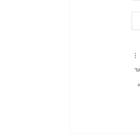
רומנטית - מדע, רגש וגוף:
 מדעית לקהל הרחב
פא עד 
 