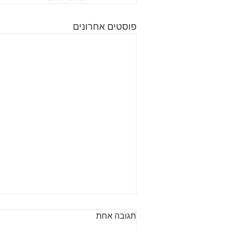
פוסטים אחרונים
לפרוסקופיה גינקולוגית: מידע
תגובה אחת
כללי על ההליך | ד״ר גיא רופא