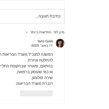
ד״ר גיא רופא: לפרוסקופיה
גינקולוגית היא הליך ניתוחי
כתיבת תגובה...
זעיר־פולשני המאפשר לבחון את
איברי האגן, לאבחן מצבים רפואיים
ולעיתים גם לטפל בהם באמצעות
מיון לפי:
החדשות ביותר
מצלמה ומכשירים דקים המוחדרים
דרך חתכים קטנים בדופן הבטן. ההל
Yahli Galili
11 באוג׳ 2025
להחלטה אחרת.
בהתאם, ומאחר שבתקופת התליית הר
או כמי שעוסק ברפואה.
שירה סולומון,
דוברת משרד הבריאות.
לייק
להשיב