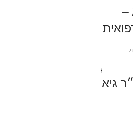
 –
פואית
ת
ר גיא