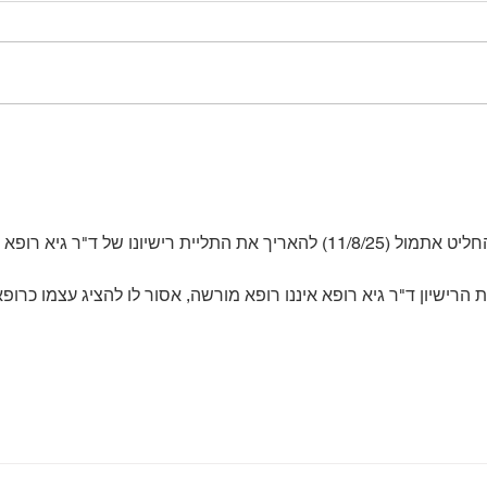
זירוז לידה טבעי – מה באמת
אהבה 
עובד, מה לא, ומה אומר המדע
סקירה
המשנה למנכ"ל משרד הבריאות החליט אתמול (11/8/25) להאריך את התליית רישיונו של ד"ר גיא רו
ישיון ד"ר גיא רופא איננו רופא מורשה, אסור לו להציג עצמו כרופא