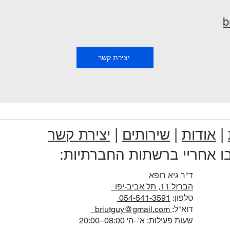
b
יצירת קשר
|
אודות
|
שירותים
|
יצירת קשר
ו אחריי ברשתות החברתיות:
ד"ר גיא רופא
הברזל 11, תל אביב-יפו
טלפון:
054-541-3591
דוא"ל:
briutguy@gmail.com
שעות פעילות: א'–ה' 08:00–20:00